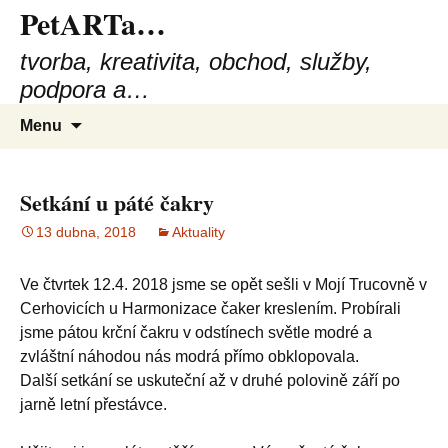
PetARTa…
tvorba, kreativita, obchod, služby,
podpora a…
Přejít
Vyhled
Menu
k
obsahu
webu
Setkání u páté čakry
13 dubna, 2018
Aktuality
Ve čtvrtek 12.4. 2018 jsme se opět sešli v Mojí Trucovně v
Cerhovicích u Harmonizace čaker kreslením. Probírali
jsme pátou krční čakru v odstínech světle modré a
zvláštní náhodou nás modrá přímo obklopovala.
Další setkání se uskuteční až v druhé polovině září po
jarně letní přestávce.