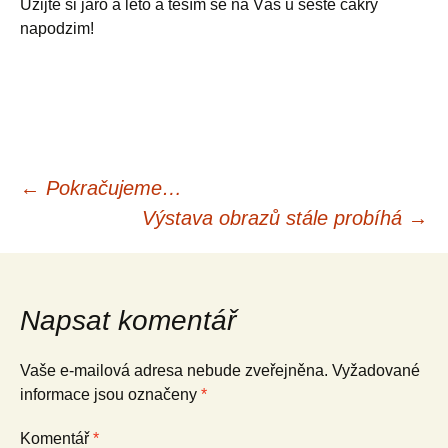
Užijte si jaro a léto a těším se na Vás u šesté čakry
napodzim!
Navigace
←
Pokračujeme…
Výstava obrazů stále probíhá
→
pro
příspěvky
Napsat komentář
Vaše e-mailová adresa nebude zveřejněna.
Vyžadované
informace jsou označeny
*
Komentář
*